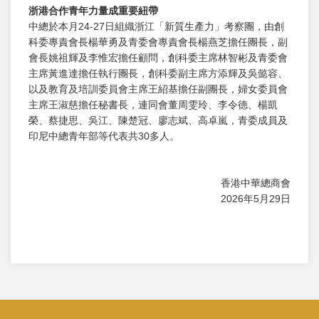
浙港合作青年力量成重要紐帶
中總於本月24-27日組織浙江「新質生產力」考察團，由創
科委專責會長楊華勇及青委會專責會長楊燕芝擔任團長，副
會長姚祖輝及李惟宏擔任顧問，創科委主席林智彬及青委會
主席黃進達擔任執行團長，創科委副主席方添輝及吳懿容、
以及教育及培訓委員會主席王紹基擔任副團長，婦女委員會
主席王淑慈擔任秘書長，連同會董周雯玲、李令德、楊凱
榮、蔡捷思、吳江、陳楚冠、廖志斌、高卓嵐，青委成員及
印尼中總青年部等代表共30多人。
香港中華總商會
2026年5月29日