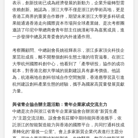
表示，創新技術已成為經濟發展的新動力，企業升級轉型需
依賴創新。她認為，浙江大學不僅是浙江的學術高地，更是
香港工商界的重要合作夥伴，期望未來浙江大學更多科研成
果能通過香港走向國際資本市場與全球產業鏈。是次考察團
邀請了印尼中華總商會青年部主任姚漢彬等為嘉賓成員，進
一步發揮中總及其青委會的內外連通作用。
考察團顧問、中總副會長姚祖輝表示，浙江多家頂尖科技企
業茁壯成長，離不開整個創科生態土壤的培育滋養。在浙江
大學杭州國際科創中心，他看到了「產學研投」協作的成功
範本，對香港北都大學城的規劃建設具有參考價值。他認
為，杭港兩地在創科領域合作空間無限，香港應學習及引進
杭州建設創科產業生態的經驗，攜手為國家高質量發展貢獻
力量。
與省青企協合辦主題活動：青年企業家成交流主力
中總是次亦與浙江省青年企業家協會合辦浙港“新質生產
力”主題交流活動。該會會長莊耀中期待能與香港攜手，依
託浙江的智能製造能力與香港的國際平台，共同打通科技成
果轉化的“最後一公里”。會上多家新質企業代表進行主題分