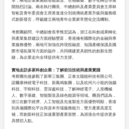
享，兩地企業家圍繞智能製造、生物醫藥、數字化轉型等展
開熱烈討論。兩名執行團長、中總創科及產業委員會主席林
智彬及青年委員會主席黃進達分別就傳統產業升級與服務模
式創新發言，呼籲建立兩地青年企業家常態化交流機制。
考察團顧問、中總副會長李惟宏認為，浙江在科創成果轉化
與產業集群建設方面經驗豐富，香港擁有國際化的金融與專
業服務優勢，兩地可加強在跨境投融資、知識產權保護及國
際市場拓展等方面的協作，共同構建更具韌性的創新生態
鏈，為企業走向全球提供有力支撐。
實地走訪多家科創企業：了解前沿技術與產業實踐
考察團先後參觀了新華三集團、正泰太陽能科技有限公司、
諾爾康神經電子科技、新鳳鳴集團，以及杭州六小龍的強腦
科技、宇樹科技、雲深處科技，了解神經電子、人形機械
人、數字基建、智能製造及綠色能源等領域。團員們認為，
浙江在數字經濟、人工智能及先進製造方面優勢明顯，香港
則具備國際化平台與資本市場服務能力，雙方產業高度互
補，而創新科技正加速重塑產業形態，為浙港合作提供更多
具體切入點。