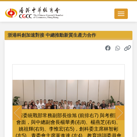
Toggle nav
浙港科創加速對接 中總推動新質生產力合作
Previous
Next
省委統戰部常務副部長徐旭 (前排右7) 與考察團
會面，與中總副會長楊華勇(右8)、楊燕芝(右6)、
姚祖輝(右9)、李惟宏(右5)，創科委主席林智彬
(左5)、青委會主席黃進達 (左4)、教育培訓委員會