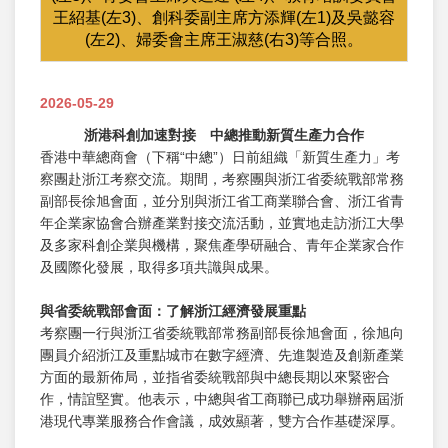
王紹基(左3)、創科委副主席方添輝(左1)及吳懿容
(左2)、婦委會主席王淑慈(右3)等合照。
2026-05-29
浙港科創加速對接 中總推動新質生產力合作
香港中華總商會（下稱“中總”）日前組織「新質生產力」考
察團赴浙江考察交流。期間，考察團與浙江省委統戰部常務
副部長徐旭會面，並分別與浙江省工商業聯合會、浙江省青
年企業家協會合辦產業對接交流活動，並實地走訪浙江大學
及多家科創企業與機構，聚焦產學研融合、青年企業家合作
及國際化發展，取得多項共識與成果。
與省委統戰部會面：了解浙江經濟發展重點
考察團一行與浙江省委統戰部常務副部長徐旭會面，徐旭向
團員介紹浙江及重點城市在數字經濟、先進製造及創新產業
方面的最新佈局，並指省委統戰部與中總長期以來緊密合
作，情誼堅實。他表示，中總與省工商聯已成功舉辦兩屆浙
港現代專業服務合作會議，成效顯著，雙方合作基礎深厚。