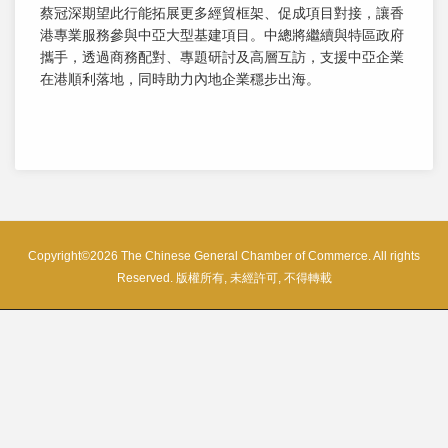
蔡冠深期望此行能拓展更多經貿框架、促成項目對接，讓香
港專業服務參與中亞大型基建項目。中總將繼續與特區政府
攜手，透過商務配對、專題研討及高層互訪，支援中亞企業
在港順利落地，同時助力內地企業穩步出海。
Copyright©2026 The Chinese General Chamber of Commerce. All rights
Reserved. 版權所有, 未經許可, 不得轉載