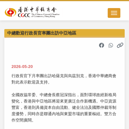
Toggle nav
中總歡迎行政長官率團出訪中亞地區
2026-05-20
行政長官下月率團出訪哈薩克與烏茲別克，香港中華總商會
對此表示歡迎及支持。
全國政協常委、中總會長蔡冠深指出，面對環球政經新格局
變化，香港與中亞地區將迎來更廣泛合作新機遇。中亞資源
豐富，香港則具備資本自由流動、健全法治及國際仲裁等制
度優勢，同時亦是聯通內地與東盟市場的重要樞紐。雙方合
作空間廣闊。