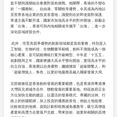
套不變與識變組合拳應對當前挑戰。他闡釋，香港的不變在
於「一國兩制」、自由港、零關稅等優勢，令其成為內地以
至世界各地企業的投資首選地；識變則在於即使面對保護、
單邊主義不斷升溫，國家亦加強高水平的對外開放，鼓勵企
業「出海」，香港可與內地相關省市攜手「出海」，進一步
深化區域經貿合作。
此外，培育具競爭優勢的創新領域都是當前要務，特別是人
工智能、生物科技、生物醫藥等範疇，創科不僅能成為一個
核心產業，並可賦能傳統行業升級轉型。今年是「十五五」
規劃開局之年，國家將擴大高水平雙向開放，實現高水平的
自立自強，香港應以自身優勢，繼續擔當「超級聯繫人」和
「超級增值人」角色，以更好地服務及融入國家發展大局。
北部都會區是香港創科發展的重要載體，也是香港與粵港澳
大灣區兄弟城市合作、聯動發展的重要基地。特區政府正全
方位加快北都的建設，以靈活的發展模式、專屬的法例、行
政上的拆牆鬆綁，加上投資的優惠政策包，例如土地批撥、
比較相宜的地價、資助計劃和稅務減免優惠等，吸引高增值
產業和高潛力企業落戶北都，帶來技術、就業和相關的高增