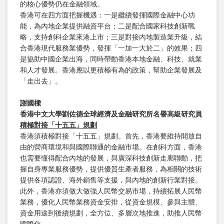
的核心優勢仍在金融領域。
香港可在四方面把握機遇：一是繼續發揮國際金融中心功
能，為內地企業提供融資平台；二是配合國家科技創新戰
略，支持創科企業來港上市；三是對接內地製造業升級，結
合香港現代服務業優勢，發揮「一加一大於二」的效果；四
是協助中國企業出海，同時帶動香港本地金融、科技、就業
和人才發展。香港應以更積極有為的政策，幫助企業發展及
「走出去」。
謝國樑
香港中文大學劉佐德全球經濟及金融研究所名譽高級研究員
積極對接「十五五」規劃
香港須積極對接「十五五」規劃。首先，香港要維持開放自
由的營商環境和與國際聯通的金融市場。在創科方面，香港
也需要懂得配合內地的發展，與廣深科技創新走廊聯動，把
握自身專業服務優勢，提供優質生產者服務，為相關的技術
提供各項認證、海外銷售等支援，與內地的創新行業對接。
此外，香港亦須做大做強人民幣交易市場，持續拓展人民幣
業務，優化人民幣業務資金安排，從資金規模、參與主體、
資金用途到後續規劃，全方位、多層次地推進，助推人民幣