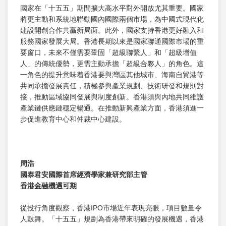
國家在「十五五」期間擴大高水平對外開放尤其重要。國家
將更主動和系統地聯動國內國際兩個市場，為中國式現代化
建設開創合作共贏新局面。此外，國家支持香港更好融入和
服務國家發展大局。香港長期以來是國家聯通國際市場的重
要窗口，未來不僅需要鞏固「超級聯繫人」和「超級增值
人」的傳統優勢，更需主動承擔「超級合夥人」的角色。這
一角色的提升意味着香港要與灣區其他城市、海南自貿港等
共同承擔發展責任，積極參與產業規劃、技術研發和規則對
接，推動區域協同發展與制度創新。香港須與內地共同維護
產業鏈供應鏈穩定暢通。在推動新興產業方面，香港須進一
步促進教育中心和仲裁中心建設。
周浩
國泰君安國際首席經濟學家兼研究部主管
香港金融機遇可期
從投行角度觀察，香港IPO市場近年表現亮眼，項目數量令
人鼓舞。「十五五」規劃為香港帶來明確的發展機遇，香港