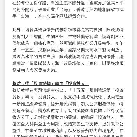
在於即使面對保護、單邊主義不斷升溫，國家亦加強高水平
的對外開放，鼓勵企業「出海」，香港可與內地相關省市攜
手「出海」，進一步深化區域經貿合作。
此外，培育具競爭優勢的創新領域都是當前要務，陳茂波特
別提到人工智能、生物科技、生物醫藥等範疇，認為創科不
僅能成為一個核心產業，並可賦能傳統行業升級轉型。今年
是「十五五」規劃開局之年，國家將擴大高水平雙向開放，
實現高水平的自立自強，陳茂波認為香港應以自身優勢，繼
續擔當「超級聯繫人」和「超級增值人」角色，以更好地服
務及融入國家發展大局。
蔡昉
：從「投資於物」轉向「投資於人」
蔡昉教授在專題演講中指出，「十五五」規劃強調從「投資
於物」轉向「投資於人」，以支撐中國式現代化，以內需進
一步推進經濟發展，提升居民消費，加大公共服務供給，特
別是在養老、醫療和教育上，既可減輕家庭負擔，並可促進
收入公平，是增強消費動力的關鍵。他強調「投資於人」需
覆蓋全人群與全生命周期，包括完善生育支持、提升教育公
益性、在學至在職技能培訓，以及改善勞動力市場配對。在