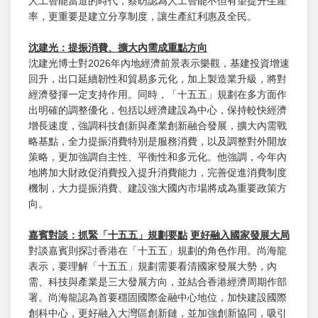
人工智能當道的時代，蔡昉認為人工智能不但有望提升生產
率，更重要是建立分享制度，讓生產紅利惠及全民。
沈建光
：提振消費、擴大內需成重點方向
沈建光博士對2026年內地經濟前景表示樂觀，基建投資增速
回升，出口延續韌性和貿易多元化，加上製造業升級，將對
經濟發揮一定支持作用。同時，「十五五」規劃在多方面作
出明確的調整優化，包括以經濟建設為中心，保持較快經濟
增長速度，強調科技創新與產業創新融合發展，擴大內需戰
略基點，全力提振消費特別是服務消費，以及調整對外開放
策略，更加強調自主性、平衡性和多元化。他強調，今年內
地將加大財政促消費投入提升消費能力，完善促進消費制度
機制，大力提振消費、建設強大國內市場將成為重要政策方
向。
嘉賓對談：抓緊「十五五」規劃要點
更好融入國家發展大局
對談嘉賓則探討香港在「十五五」規劃的角色作用。尚海龍
表示，要理解「十五五」規劃需要看清國家發展大勢，內
需、科技與產業是三大發展方向，並結合香港經濟周期作部
署。尚海龍認為首要穩固國際金融中心地位，加快建設國際
創科中心，更好融入大灣區創新鏈，並加強創新協同，吸引