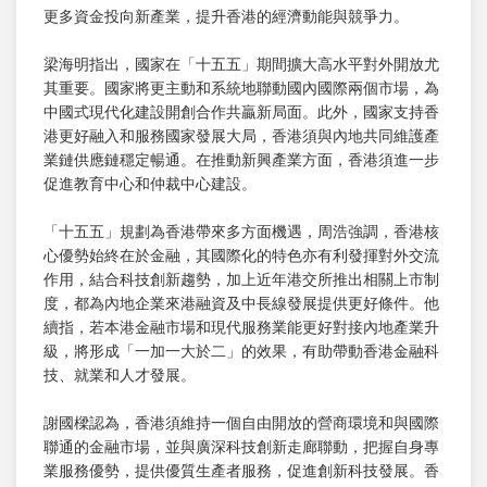
更多資金投向新產業，提升香港的經濟動能與競爭力。
梁海明指出，國家在「十五五」期間擴大高水平對外開放尤
其重要。國家將更主動和系統地聯動國內國際兩個市場，為
中國式現代化建設開創合作共贏新局面。此外，國家支持香
港更好融入和服務國家發展大局，香港須與內地共同維護產
業鏈供應鏈穩定暢通。在推動新興產業方面，香港須進一步
促進教育中心和仲裁中心建設。
「十五五」規劃為香港帶來多方面機遇，周浩強調，香港核
心優勢始終在於金融，其國際化的特色亦有利發揮對外交流
作用，結合科技創新趨勢，加上近年港交所推出相關上市制
度，都為內地企業來港融資及中長線發展提供更好條件。他
續指，若本港金融市場和現代服務業能更好對接內地產業升
級，將形成「一加一大於二」的效果，有助帶動香港金融科
技、就業和人才發展。
謝國樑認為，香港須維持一個自由開放的營商環境和與國際
聯通的金融市場，並與廣深科技創新走廊聯動，把握自身專
業服務優勢，提供優質生產者服務，促進創新科技發展。香