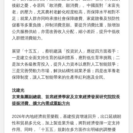
後顧之憂，令居民「敢消費、願消費」。中國面對「未富先
老」的壓力，尤其農村老齡化程度較高，而保障水平相對不
足；就業人群亦同時承擔社會保障繳費、家庭贍養及預防性
儲蓄等多重負擔，抑制消費意願。要提升消費比重，除增加
公共服務供給，亦需改善收入分配，縮小差距，提升中低收
入群體消費能力。
展望「十五五」，蔡昉建議「投資於人」應從四方面着手：
一是建立全面支持生育的福利體系，應對低生育率挑戰；二
是加大各級教育投入，提升人力資本以應對人工智能競爭；
三是完善勞動力市場，解決結構性就業矛盾；四是改革養老
保障制度，讓人工智能帶來的生產率紅利惠及全民。
沈建光
京東集團副總裁、首席經濟學家及京東經濟發展研究院院長
提振消費、擴大內需成重點方向
2026年內地經濟前景樂觀，基建投資增速回升，出口延續韌
性和貿易多元化，加上製造業升級，將對經濟發揮一定支持
作用。同時，「十五五」規劃在多方面作出明確的調整優