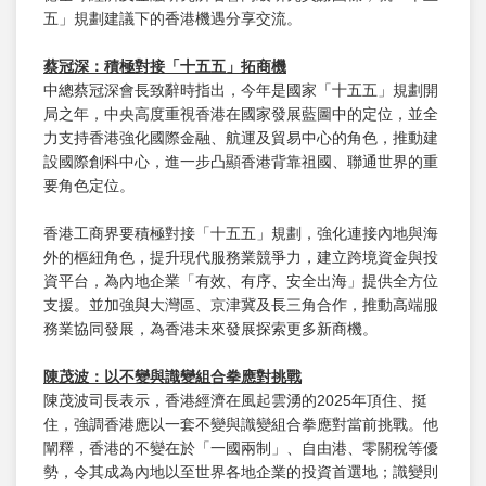
五」規劃建議下的香港機遇分享交流。
蔡冠深
：積極對接「十五五」拓商機
中總蔡冠深會長致辭時指出，今年是國家「十五五」規劃開
局之年，中央高度重視香港在國家發展藍圖中的定位，並全
力支持香港強化國際金融、航運及貿易中心的角色，推動建
設國際創科中心，進一步凸顯香港背靠祖國、聯通世界的重
要角色定位。
香港工商界要積極對接「十五五」規劃，強化連接內地與海
外的樞紐角色，提升現代服務業競爭力，建立跨境資金與投
資平台，為內地企業「有效、有序、安全出海」提供全方位
支援。並加強與大灣區、京津冀及長三角合作，推動高端服
務業協同發展，為香港未來發展探索更多新商機。
陳茂波：以不變與識變組合拳應對挑戰
陳茂波司長表示，香港經濟在風起雲湧的2025年頂住、挺
住，強調香港應以一套不變與識變組合拳應對當前挑戰。他
闡釋，香港的不變在於「一國兩制」、自由港、零關稅等優
勢，令其成為內地以至世界各地企業的投資首選地；識變則