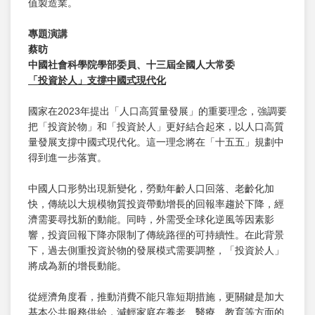
值製造業。
專題演講
蔡昉
中國社會科學院學部委員、十三屆全國人大常委
「投資於人」支撐中國式現代化
國家在2023年提出「人口高質量發展」的重要理念，強調要
把「投資於物」和「投資於人」更好結合起來，以人口高質
量發展支撐中國式現代化。這一理念將在「十五五」規劃中
得到進一步落實。
中國人口形勢出現新變化，勞動年齡人口回落、老齡化加
快，傳統以大規模物質投資帶動增長的回報率趨於下降，經
濟需要尋找新的動能。同時，外需受全球化逆風等因素影
響，投資回報下降亦限制了傳統路徑的可持續性。在此背景
下，過去側重投資於物的發展模式需要調整，「投資於人」
將成為新的增長動能。
從經濟角度看，推動消費不能只靠短期措施，更關鍵是加大
基本公共服務供給，減輕家庭在養老、醫療、教育等方面的