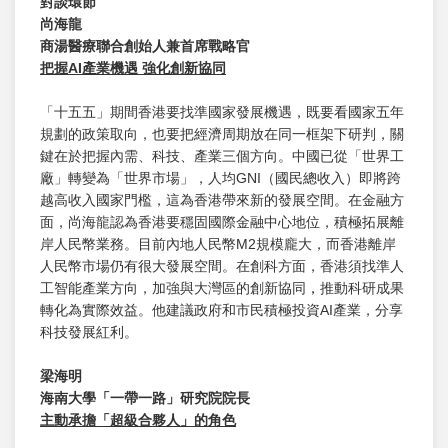
對談環節
尚海龍
商湯醫療聯合創始人兼首席戰略官
把握AI
產業機遇
強化創新協同
「十五五」期間香港要找準國家發展機遇，既要看國家五年
規劃的政策取向，也要把經濟周期放在同一框架下研判，關
鍵在於把握內需、科技、產業三個方向。中國已從「世界工
廠」轉變為「世界市場」，人均GNI（國民總收入）即將跨
越高收入國家門檻，這為香港帶來新的發展空間。在金融方
面，尚海龍認為香港要穩固國際金融中心地位，積極拓展離
岸人民幣業務。目前內地人民幣M2規模龐大，而香港離岸
人民幣市場仍有很大發展空間。在創科方面，香港須找準人
工智能產業方向，加強與大灣區的創新協同
，
推動科研成果
轉化為實際效益。他建議政府和市民積極投資AI產業，分享
科技發展紅利。
梁海明
海南大學「一帶一路」研究院院長
主動承擔「超級合夥人」的角色