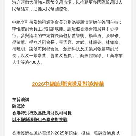
港亦須做大做強人民幣交易市場，以推動更多國際貿易以人
民幣結算，助推人民幣國際化。
中總李引泉及姚祖輝副會長分別為專題演講擔任答問主持；
李惟宏副會長主持對談環節。論壇假香港會議展覽中心舉
行。參與論壇的中總首長尚包括曾智明、楊華勇、張學修、
樊敏華、楊燕芝副會長，霍震寰、袁武、林廣兆、林銘森、
胡曉明、謝湧海榮譽會長，創新科技及工業局張曼莉副局
長，以及一眾常董、會董及會員，工商團體領導、工商專業
人士等逾400人。
2026
中總論壇演講及對談精華
主旨演講
陳茂波
香港特別行政區政府財政司司長
以不變與識變組合拳應對挑戰
香港經濟在風起雲湧的2025年頂住、挺住，強調香港應以一