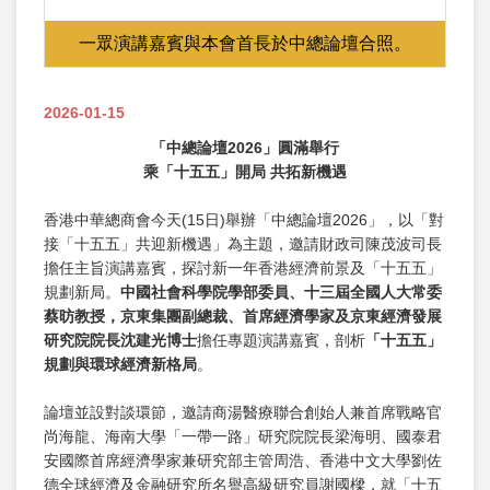
一眾演講嘉賓與本會首長於中總論壇合照。
2026-01-15
「中總論壇
202
6
」圓滿舉行
乘「十五五」開局
共拓新機遇
香港中華總商會今天(15日)舉辦「中總論壇2026」，以「對
接「十五五」共迎新機遇」為主題，邀請財政司陳茂波司長
擔任主旨演講嘉賓，探討新一年香港經濟前景及「十五五」
規劃新局。
中國社會科學院學部委員、十三屆全國人大常委
蔡昉教授，京東集團副總裁、首席經濟學家及京東經濟發展
研究院院長沈建光博士
擔任專題演講嘉賓，剖析
「十五五」
規劃與環球經濟新格局
。
論壇並設對談環節，邀請商湯醫療聯合創始人兼首席戰略官
尚海龍、海南大學「一帶一路」研究院院長梁海明、國泰君
安國際首席經濟學家兼研究部主管周浩、香港中文大學劉佐
德全球經濟及金融研究所名譽高級研究員謝國樑，就「十五