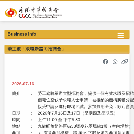
Business Info
勞工處「求職新路向招聘會」
2026-07-16
簡介
：
勞工處將舉辦大型招聘會，提供一個有效求職及招聘
個職位空缺予求職人士申請，被接納的機構將獲分配
接受申請及進行即場面試。參加費用全免，歡迎會員
日期
：
2026年7月16日及17日（星期四及星期五）
時間
：
上午11:00 至 下午5:30
地點
：
九龍旺角奶路臣街38號麥花臣場館1樓（室內場館）
參加
：
有意參加機構，請
按此
下載及填妥參加意向書，於5月