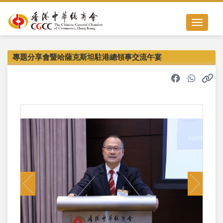
Toggle nav
專題分享會暨哈薩克斯坦駐港總領事交流午宴
Previous
Next