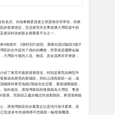
副會長袁武、內地事務委員會主席梁偉浩等率領，與東
區的發展情況，交流東莞市在粵港澳大灣區當中的
及廣深科技創新走廊重要平台之一。
角9個城市、2個特別行政區、廣東自貿試驗區3個片
灣區的合作提供了很好的機會，而香港是國際金融
，大灣區今後的人流、物流、資金流將非常便捷，
介紹了東莞市最新發展情況，特別是東莞在轉型升
發展成為東莞的新城區，與松山湖高新區一起，成
茂鐵路與東莞地鐵2號線在此交匯，通過城際鐵路，
。張科相信，濱海灣新區的發展能為大灣區、粵港
新的發展，而新區正處於概念性規劃階段，希望港商能
心，濱海灣新區初步產業定位是現代海洋產業、高
莞已投資多年的港商將可把握新一輪發展機遇。