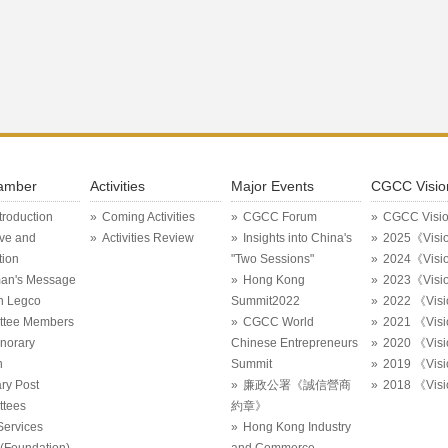
amber
Activities
Major Events
CGCC Visio
ntroduction
Coming Activities
CGCC Forum
CGCC Visi
ive and
Activities Review
Insights into China's
2025《Visi
tion
"Two Sessions"
2024《Visi
an's Message
Hong Kong
2023《Visi
in Legco
Summit2022
2022 《Vis
ttee Members
CGCC World
2021 《Vis
onorary
Chinese Entrepreneurs
2020 《Vis
n
Summit
2019 《Vis
ry Post
廉政公署《誠信營商
2018 《Vis
tees
約章》
Services
Hong Kong Industry
Foundation)
and Commerce