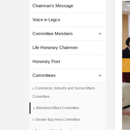
Chairman's Message
Voice in Legco
Committee Members
Life Honorary Chairmen
P
Honorary Post
Committees
Commerce, Industry and Social Affairs
Committee
Mainland Affairs Committee
Greater Bay Area Committee