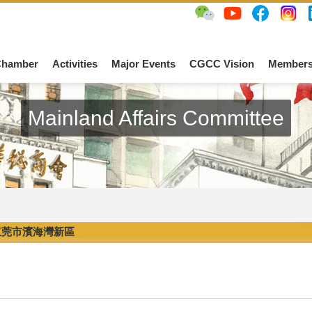
Chamber
Activities
Major Events
CGCC Vision
Members
Mainland Affairs Committee
東莞市濱海灣新區