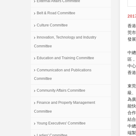
External Affairs Committee
Belt & Road Committee
201
Culture Committee
香港
莞市
Innovation, Technology and Industry
發展
Committee
中總
Education and Training Committee
區，
中心
Communication and Publications
香港
Committee
東莞
Community Affairs Committee
級、
為廣
Finance and Property Management
能快
Committee
合作
結合
Young Executives' Committee
中總
端製
Ladies' Committee