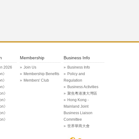
n
Membership
Business Info
on 2026
Join Us
Business Info
on》
Membership Benefits
Policy and
on》
Members' Club
Regulation
on》
Business Activities
ion》
聚焦粵港澳大灣區
ion》
Hong Kong -
ion》
Mainland Joint
ion》
Business Liaison
ion》
Committee
世界華商大會