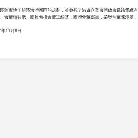
團除實地了解濱海灣新區的規劃，並參觀了港資企業東莞啟東電線電纜有
、會董張賽娥，團員包括會董王紹基，團體會董鄧燾，榮譽常董陳鴻基，
17年11月8日