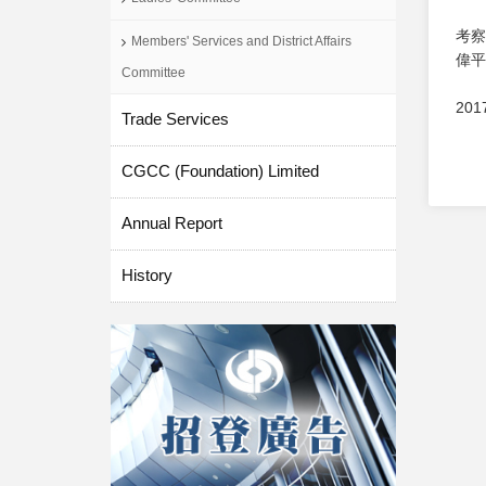
考察
Members' Services and District Affairs
偉平
Committee
20
Trade Services
CGCC (Foundation) Limited
Annual Report
History