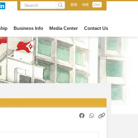
繁體
/
簡體
/
ENG
hip
Business Info
Media Center
Contact Us