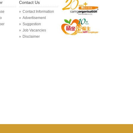
er
Contact Us
ase
Contact Information
o
Advertisement
per
Suggestion
Job Vacancies
Disclaimer