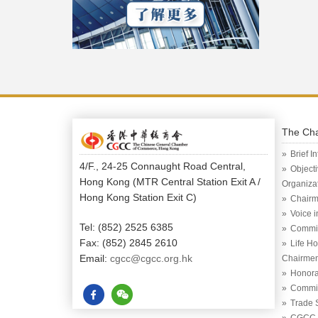
The Ch
Brief I
4/F., 24-25 Connaught Road Central,
Object
Hong Kong (MTR Central Station Exit A /
Organiza
Hong Kong Station Exit C)
Chairm
Voice 
Tel: (852) 2525 6385
Commi
Fax: (852) 2845 2610
Life H
Email:
cgcc@cgcc.org.hk
Chairme
Honora
Commit
Trade 
CGCC (