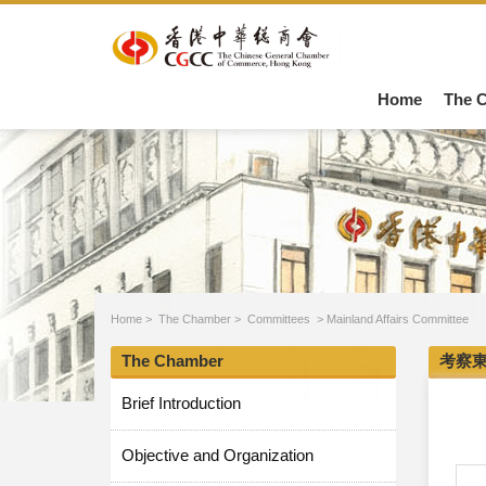
Home
The 
Home
>
The Chamber
>
Committees
>
Mainland Affairs Committee
The Chamber
考察
Brief Introduction
Objective and Organization