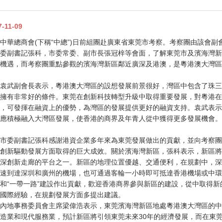
7-11-09
中華總商會(下稱“中總”)日前組團赴廣東省東莞市考察。考察團由該會
委副書記張科，市委常委、副市長張冠梓等會面，了解東莞市及濱海灣新
機遇，而考察團重點參觀的濱海灣新區鄰近廣深及港澳，是粵港澳大灣區
袁武副會長表示，粵港澳大灣區的設想發展前景很好，灣區中包含了珠三
擁有非常好的條件。東莞在創新科技轉型升級中取得重要發展，對粵港在
，可發揮在融資上的優勢，為灣區的發展提供更好的融資支持。袁武表示
應積極融入大灣區發展，使香港的商界及年青人從中獲得更多發展機會。
市委副書記張科感謝港資企業多年來為東莞發展做出的貢獻，並向考察團
創新驅動發展方面取得的巨大成效。關於濱海灣新區，張科表示，新區將
深創新走廊的平台之一。新區的地理位置優越、交通便利，在規劃中，深
速到達深圳和廣州的機場，也可通過客輪一小時即可抵達香港機場或中環
和“一帶一路”建設作出貢獻，歡迎香港商界參與新區的建設，從中取得
國際經驗，在規劃發展方面多提出建議。
內地事務委員會主席梁偉浩表示，東莞濱海灣新區地處粵港澳大灣區的中
造業和現代服務業，預計新區將引領東莞未來30年的經濟發展，而在東